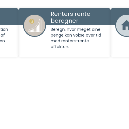
Renters rente
beregner
tion
Beregn, hvor meget dine
 af
penge kan vokse over tid
den
med renters-rente
effekten.