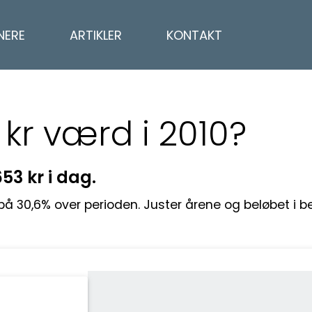
NERE
ARTIKLER
KONTAKT
kr værd i 2010?
653 kr i dag.
g på 30,6% over perioden. Juster årene og beløbet i 