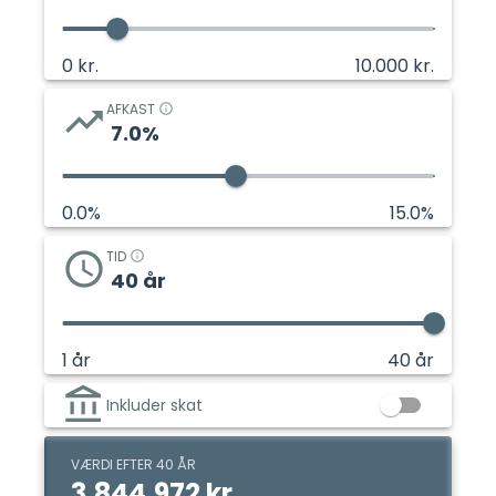
0
kr.
10.000
kr.
AFKAST
7.0
%
0.0
%
15.0
%
TID
40
år
1
år
40
år
Inkluder skat
VÆRDI EFTER 40 ÅR
3.844.972 kr.