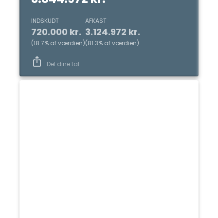
INDSKUDT
AFKAST
720.000 kr.
3.124.972 kr.
(
18.7
%
af værdien
)
(
81.3
%
af værdien
)
Del dine tal