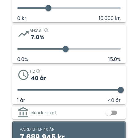
0
kr.
10.000
kr.
AFKAST
7.0
%
0.0
%
15.0
%
TID
40
år
1
år
40
år
Inkluder skat
VÆRDI EFTER 40 ÅR
7.689.945 kr.