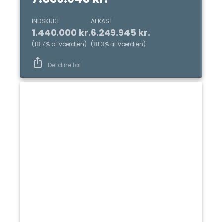
INDSKUDT
AFKAST
1.440.000 kr.
6.249.945 kr.
(
18.7
%
af værdien
)
(
81.3
%
af værdien
)
Del dine tal