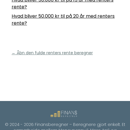
rente?
Hvad bliver 50.000 kr til på 20 år med renters
rente?
← Åbn den fulde renters rente beregner
© 2024 -
2026
Finansberegner – Beregnere gjort enkelt. Et