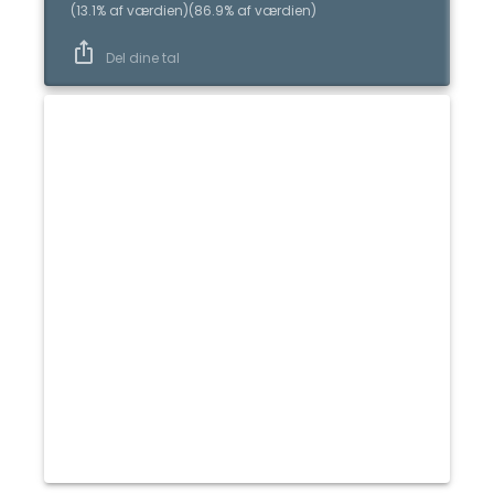
(
13.1
%
af værdien
)
(
86.9
%
af værdien
)
Del dine tal