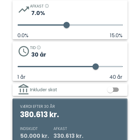
AFKAST
7.0
%
0.0
%
15.0
%
TID
30
år
1
år
40
år
Inkluder skat
VÆRDI EFTER 30 ÅR
380.613 kr.
INDSKUDT
AFKAST
50.000 kr.
330.613 kr.