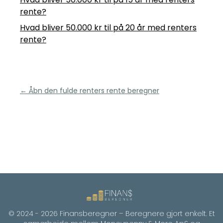
rente?
Hvad bliver 50.000 kr til på 20 år med renters
rente?
← Åbn den fulde renters rente beregner
© 2024 -
2026
Finansberegner – Beregnere gjort enkelt. Et