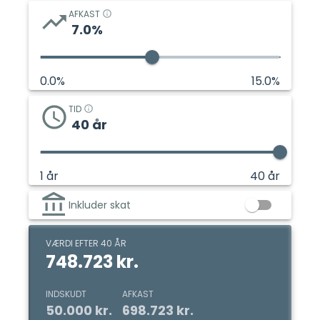
AFKAST
7.0
%
0.0
%
15.0
%
TID
40
år
1
år
40
år
Inkluder skat
VÆRDI EFTER 40 ÅR
748.723 kr.
INDSKUDT
AFKAST
50.000 kr.
698.723 kr.