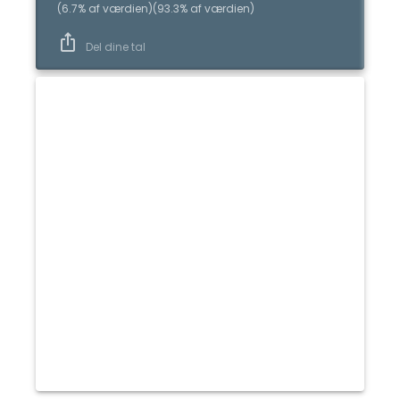
(
6.7
%
af værdien
)
(
93.3
%
af værdien
)
Del dine tal