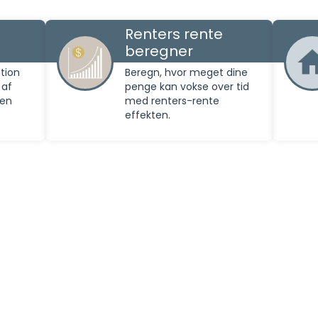
Renters rente
beregner
tion
Beregn, hvor meget dine
 af
penge kan vokse over tid
den
med renters-rente
effekten.