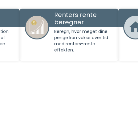
Renters rente
beregner
tion
Beregn, hvor meget dine
 af
penge kan vokse over tid
den
med renters-rente
effekten.