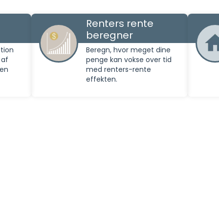
Renters rente
beregner
tion
Beregn, hvor meget dine
 af
penge kan vokse over tid
den
med renters-rente
effekten.