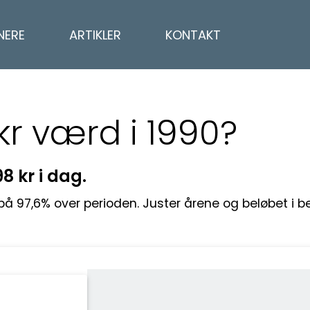
NERE
ARTIKLER
KONTAKT
kr værd i 1990?
98 kr i dag.
g på 97,6% over perioden. Juster årene og beløbet i 