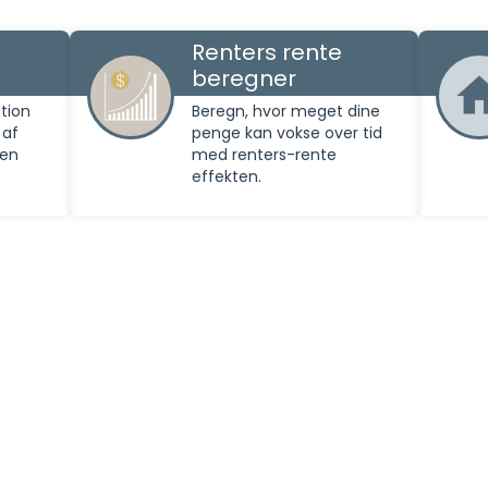
Renters rente
beregner
tion
Beregn, hvor meget dine
 af
penge kan vokse over tid
den
med renters-rente
effekten.