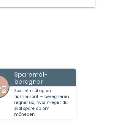
Sparemål-
beregner
Sæt et mål og en
tidshorisont — beregneren
regner ud, hvor meget du
skal spare op om
måneden.