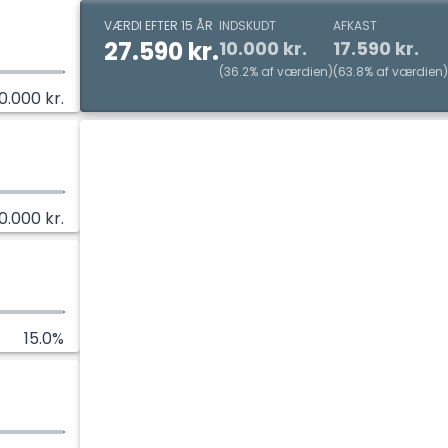
VÆRDI EFTER 15 ÅR
INDSKUDT
AFKAST
27.590 kr.
10.000 kr.
17.590 kr.
(
36.2
%
af værdien
)
(
63.8
%
af værdien
)
00.000
kr.
10.000
kr.
15.0
%