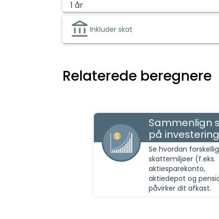
1
år
Inkluder skat
Relaterede beregnere
Sammenlign s
på investerin
Se hvordan forskelli
skattemiljøer (f.eks.
aktiesparekonto,
aktiedepot og pensi
påvirker dit afkast.