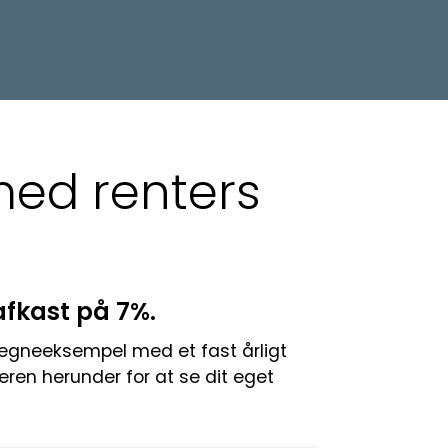
 med renters
 afkast på 7%.
 regneeksempel med et fast årligt
neren herunder for at se dit eget