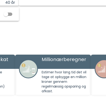
40
år
kat
Millionærberegner
g
ge
Estimer hvor lang tid det vil
tage at opbygge en million
kroner gennem
on)
regelmæssig opsparing og
afkast.