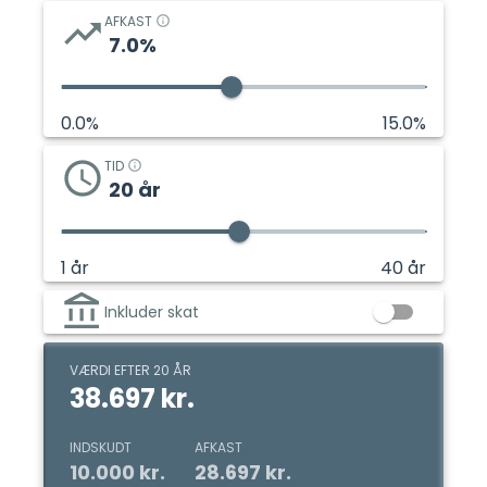
AFKAST
7.0
%
0.0
%
15.0
%
TID
20
år
1
år
40
år
Inkluder skat
VÆRDI EFTER 20 ÅR
38.697 kr.
INDSKUDT
AFKAST
10.000 kr.
28.697 kr.