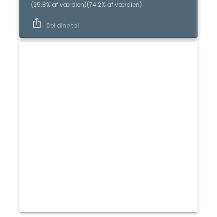
(
25.8
%
af værdien
)
(
74.2
%
af værdien
)
Del dine tal