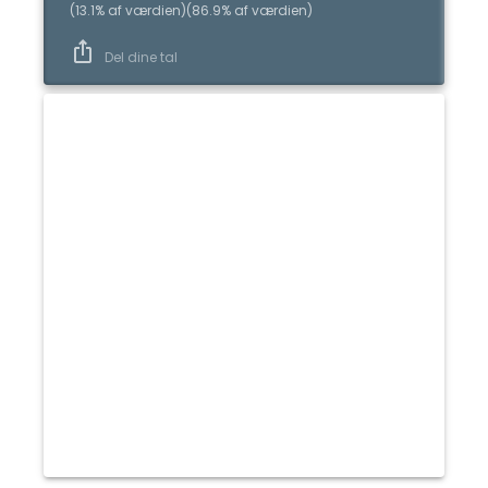
(
13.1
%
af værdien
)
(
86.9
%
af værdien
)
Del dine tal