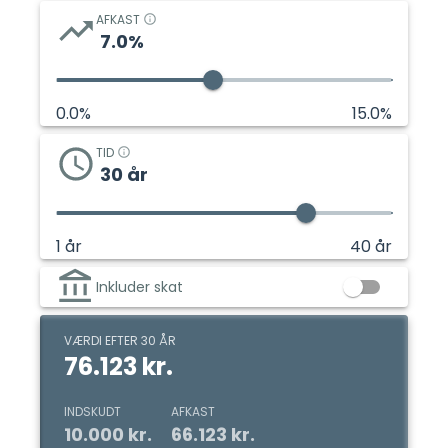
AFKAST
7.0
%
0.0
%
15.0
%
TID
30
år
1
år
40
år
Inkluder skat
VÆRDI EFTER 30 ÅR
76.123 kr.
INDSKUDT
AFKAST
10.000 kr.
66.123 kr.